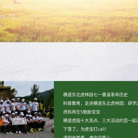
横道东北虎林园七一重温革命历史
科普教育，走进横道东北虎林园：研学
虎妈再生5胞胎宝宝
横道虎园十大亮点、三大活动约您一起
下雪了，为虎宝打call！
清明来踏青，虎宝迎爱心