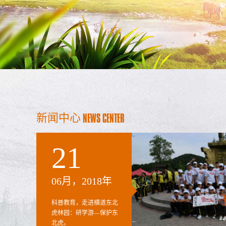
新闻中心
NEWS CENTER
21
06月，2018年
科普教育，走进横道东北
虎林园：研学游—保护东
北虎。