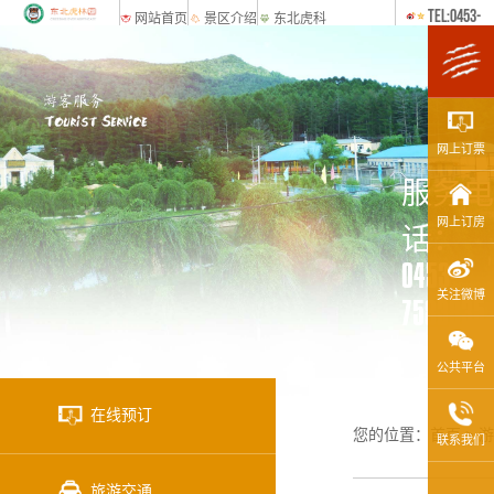
TEL:0453-
网站首页
景区介绍
东北虎科
7583835
普专题
网上订票
服务电
网上订房
话：
0453-
关注微博
7583835
公共平台
在线预订
您的位置：
首页
>
游
联系我们
旅游交通